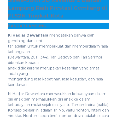
Siswa-Siswi SD Xaverius 2 Bandar
Lampung Raih Prestasi Gemilang di
FLS2N Tingkat Kota
BANDAR LAMPUNG
Ki Hadjar Dewantara
mengatakan bahwa olah
gendhing dan seni
tari adalah untuk memperkuat dan memperdalam rasa
kebangsaan
(Dewantara, 2011: 344). Tari Bedoyo dan Tari Serimpi
diberikan kepada
anak didik karena merupakan kesenian yang amat
indah yang
mengandung rasa kebatinan, rasa kesucian, dan rasa
keindahan.
Ki Hadjar Dewantara memasukkan kebudayaan dalam
diri anak dan memasukkan diri anak ke dalam
kebudayaan mulai sejak dini, yai-tu Taman Indria (balita).
Konsep belajar ini adalah Tri No, yaitu nonton, niteni dan
nirokke. Nonton (cognitive), nonton di sini adalah secara