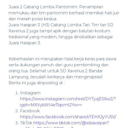
​Juara 2 Cabang Lomba Pantomim: Penampilan
memukau dari tim pantomim berhasil memikat hati juri
dan meraih posisi kedua.
​Juara Harapan 3 (H3) Cabang Lomba Tari: Tim tari SD
Xaverius 2 juga tampil apik dengan balutan kostum
tradisional yang modern, hingga dinobatkan sebagai
Juara Harapan 3.
Keberhasilan ini merupakan hasil kerja keras para siswa
serta dukungan penuh dari guru pembimbing dan
orang tua. Selamat untuk SD Xaverius 2 Bandar
Lampung, teruslah berkarya dan menginspirasi!
Berita ini juga dinposting di :
Instagram
https://www.instagram.com/reel/DYTyxjES6w2/?
igsh=MXVybWI4eTlqcmt2Yw==
Facebook
https://www.facebook.com/share/r/1EHXJyYU5V/
TikTok
https://www.tiktok.com/@sdxavepan?