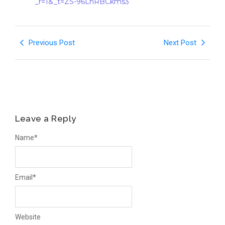
_r=1&_t=ZS-96LhRBCkms3
Previous Post
Next Post
Leave a Reply
Name
*
Email
*
Website