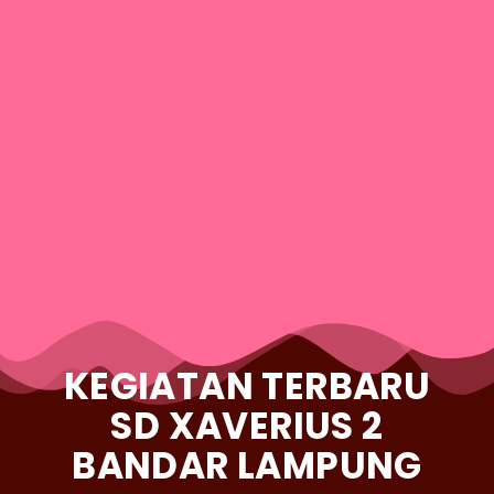
PEMERIKSAAN
XA
KESEHATAN
PUL
KEGIATAN TERBARU
SD XAVERIUS 2
BANDAR LAMPUNG