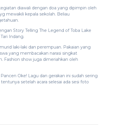
kegiatan diawali dengan doa yang dipimpin oleh
 mewakili kepala sekolah. Beliau
etahuan.
 dengan Story Telling The Legend of Toba Lake
Tari Indang.
 murid laki-laki dan perempuan. Pakaian yang
siswa yang membacakan narasi singkat
h. Fashion show juga dimeriahkan oleh
 Pancen Oke! Lagu dan gerakan ini sudah sering
entunya setelah acara selesai ada sesi foto