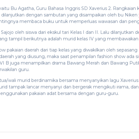
yaitu Bu Agatha, Guru Bahasa Inggris SD Xaverius 2. Rangkaian 
ilanjutkan dengan sambutan yang disampaikan oleh bu Niken yg
entingnya membaca buku untuk memperluas wawasan dan peng
jojo oleh siswa dari ekskul tari Kelas I dan II. Lalu dilanjutkan
 Yang tampil berikutnya adalah murid kelas IV yang membawakan 
ow pakaian daerah dari tiap kelas yang diwakilkan oleh sepasang
i daerah yang diusung, maka saat penampilan fashion show ada 
las VI B juga menampilkan drama Bawang Merah dan Bawang Puti
wakilan guru.
 tua/wali murid berdinamika bersama menyanyikan lagu Xaverius
urid tampak lancar menyanyi dan bergerak mengikuti irama, dan t
nggunakan pakaian adat bersama dengan guru-guru.