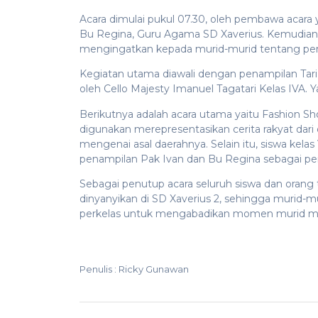
Acara dimulai pukul 07.30, oleh pembawa acara 
Bu Regina, Guru Agama SD Xaverius. Kemudian d
mengingatkan kepada murid-murid tentang p
Kegiatan utama diawali dengan penampilan Tari Sa
oleh Cello Majesty Imanuel Tagatari Kelas IVA.
Berikutnya adalah acara utama yaitu Fashion Sh
digunakan merepresentasikan cerita rakyat dar
mengenai asal daerahnya. Selain itu, siswa ke
penampilan Pak Ivan dan Bu Regina sebagai per
Sebagai penutup acara seluruh siswa dan orang
dinyanyikan di SD Xaverius 2, sehingga murid-m
perkelas untuk mengabadikan momen murid me
Penulis : Ricky Gunawan