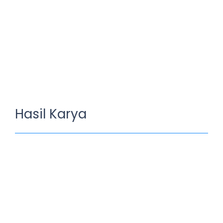
Hasil Karya
TANGSAPAN (Tabungan Bank
Sampah Xavepan)
September 27, 2024
/
No Comments
Tabungan Bank Sampah adalah program inovatif yang
mengajak warga sekolah untuk mengumpulkan sampah