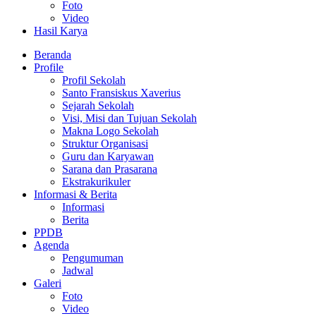
Foto
Video
Hasil Karya
Beranda
Profile
Profil Sekolah
Santo Fransiskus Xaverius
Sejarah Sekolah
Visi, Misi dan Tujuan Sekolah
Makna Logo Sekolah
Struktur Organisasi
Guru dan Karyawan
Sarana dan Prasarana
Ekstrakurikuler
Informasi & Berita
Informasi
Berita
PPDB
Agenda
Pengumuman
Jadwal
Galeri
Foto
Video