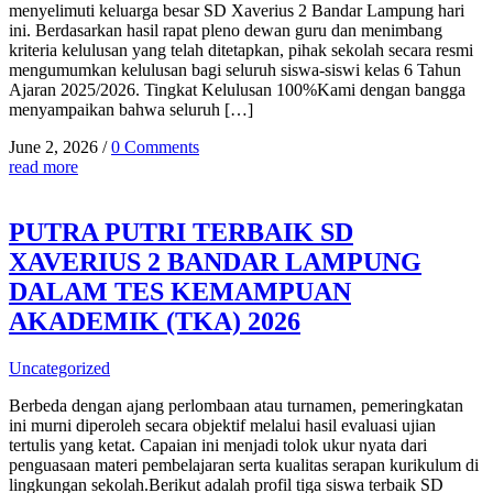
menyelimuti keluarga besar SD Xaverius 2 Bandar Lampung hari
ini. Berdasarkan hasil rapat pleno dewan guru dan menimbang
kriteria kelulusan yang telah ditetapkan, pihak sekolah secara resmi
mengumumkan kelulusan bagi seluruh siswa-siswi kelas 6 Tahun
Ajaran 2025/2026. Tingkat Kelulusan 100%​Kami dengan bangga
menyampaikan bahwa seluruh […]
June 2, 2026
/
0 Comments
read more
PUTRA PUTRI TERBAIK SD
XAVERIUS 2 BANDAR LAMPUNG
DALAM TES KEMAMPUAN
AKADEMIK (TKA) 2026
Uncategorized
Berbeda dengan ajang perlombaan atau turnamen, pemeringkatan
ini murni diperoleh secara objektif melalui hasil evaluasi ujian
tertulis yang ketat. Capaian ini menjadi tolok ukur nyata dari
penguasaan materi pembelajaran serta kualitas serapan kurikulum di
lingkungan sekolah.​Berikut adalah profil tiga siswa terbaik SD