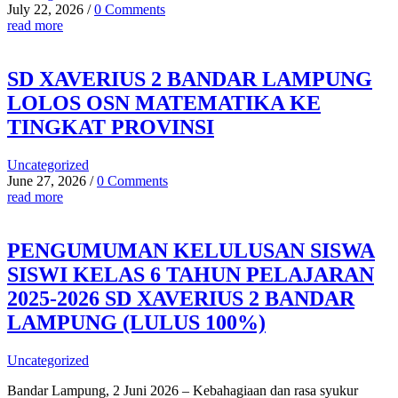
July 22, 2026
/
0 Comments
read more
SD XAVERIUS 2 BANDAR LAMPUNG
LOLOS OSN MATEMATIKA KE
TINGKAT PROVINSI
Uncategorized
June 27, 2026
/
0 Comments
read more
PENGUMUMAN KELULUSAN SISWA
SISWI KELAS 6 TAHUN PELAJARAN
2025-2026 SD XAVERIUS 2 BANDAR
LAMPUNG (LULUS 100%)
Uncategorized
Bandar Lampung, 2 Juni 2026 – Kebahagiaan dan rasa syukur