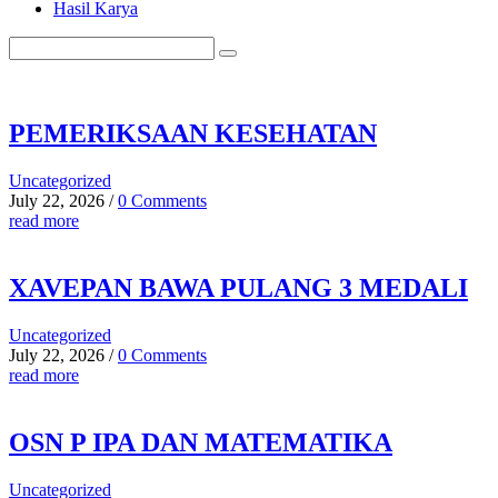
Hasil Karya
PEMERIKSAAN KESEHATAN
Uncategorized
July 22, 2026
/
0 Comments
read more
XAVEPAN BAWA PULANG 3 MEDALI
Uncategorized
July 22, 2026
/
0 Comments
read more
OSN P IPA DAN MATEMATIKA
Uncategorized